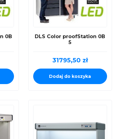
on 0B
DLS Color proofStation 0B
5
31795,50
zł
Dodaj do koszyka