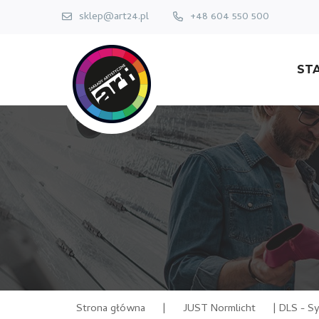
sklep@art24.pl
+48 604 550 500
ST
Strona główna
|
JUST Normlicht
|
DLS - Sy