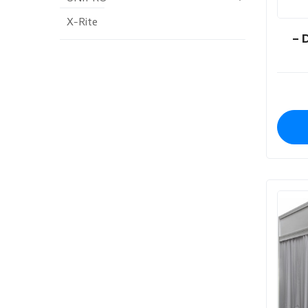
X-Rite
– 