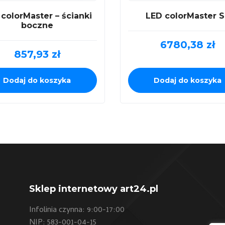
colorMaster – ścianki
LED colorMaster 
boczne
6780,38
zł
857,93
zł
Dodaj do koszyka
Dodaj do koszyka
Sklep internetowy art24.pl
Infolinia czynna: 9:00-17:00
NIP: 583-001-04-15