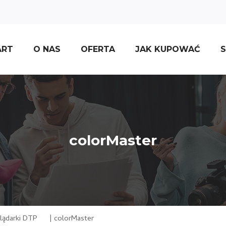
ART
O NAS
OFERTA
JAK KUPOWAĆ
S
colorMaster
lądarki DTP
|
colorMaster