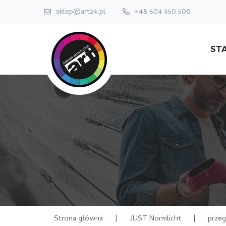
sklep@art24.pl
+48 604 550 500
ST
Strona główna
|
JUST Normlicht
|
przeg