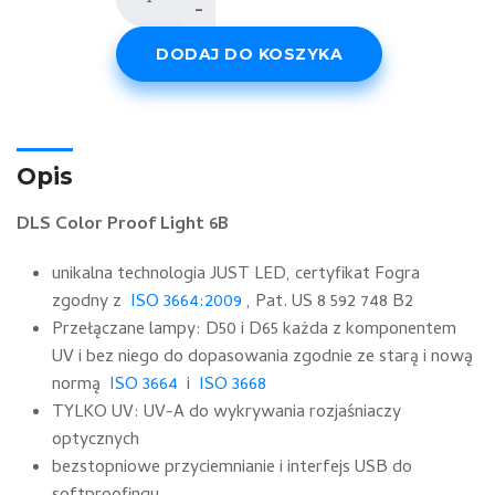
-
DLS
Color
DODAJ DO KOSZYKA
Proof
Light
6B
Opis
DLS Color Proof Light 6B
unikalna technologia JUST LED, certyfikat Fogra
zgodny z
ISO 3664:2009
, Pat. US 8 592 748 B2
Przełączane lampy: D50 i D65 każda z komponentem
UV i bez niego do dopasowania zgodnie ze starą i nową
normą
ISO 3664
i
ISO 3668
TYLKO UV: UV-A do wykrywania rozjaśniaczy
optycznych
bezstopniowe przyciemnianie i interfejs USB do