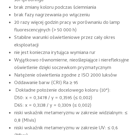
softproofingu
brak zmiany koloru podczas ściemniania
brak fazy nagrzewania po włączeniu
20 razy więcej godzin pracy w porównaniu do lamp
fluorescencyjnych (> 50 000 h)
Stabilne warunki oświetleniowe przez cały okres
eksploatacji
nie jest konieczna irytująca wymiana rur
Wyjątkowo równomierne, nieoślepiające i nierefleksyjne
oświetlenie dzięki soczewkom pryzmatycznym
Natężenie oświetlenia zgodne z ISO 2000 luksów
Oddawanie barw (CRI) Ra ≥ 95
Dokładne położenie docelowego koloru (10°):
D50: x = 0,3478 / y = 0,3595 (≤ 0,002)
D65: x = 0,3138 / y = 0,3309 (≤ 0,002)
niski wskaźnik metameryzmu w zakresie widzialnym: ≤
0,8 (MIvis)
niski wskaźnik metameryzmu w zakresie UV: ≤ 0,6