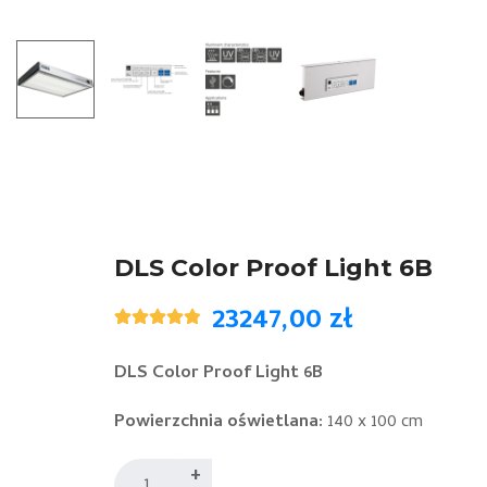
DLS Color Proof Light 6B
23247,00
zł
Oceniony
5
4.80
na 5
na
DLS Color Proof Light 6B
podstawie
ocen
klientów
Powierzchnia oświetlana:
140 x 100 cm
ilość
+