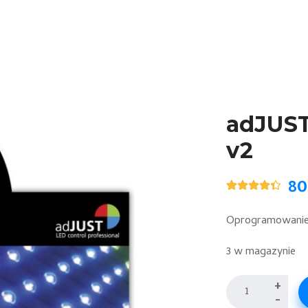
adJUST
v2
80
Oceniony
5
4.40
na 5
na
Oprogramowanie 
podstawie
ocen
klientów
3 w magazynie
ilość
+
-
adJUST