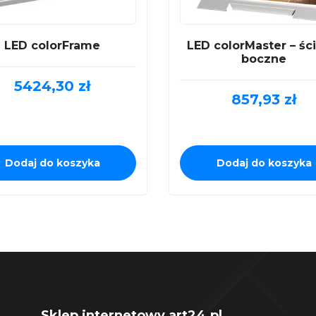
LED colorFrame
LED colorMaster – śc
boczne
5424,30
zł
857,93
zł
Dodaj do koszyka
Dodaj do koszyka
Sklep internetowy art24.pl