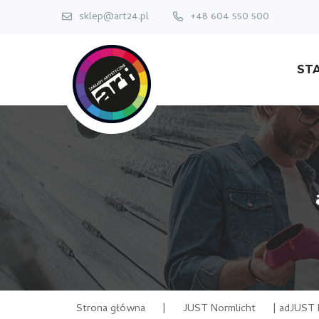
sklep@art24.pl
+48 604 550 500
ST
Strona główna
|
JUST Normlicht
|
adJUST 