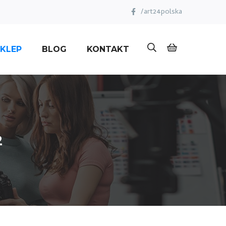
/art24polska
KLEP
BLOG
KONTAKT
2