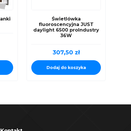
ianki
Świetlówka
fluoroscencyjna JUST
daylight 6500 proIndustry
36W
307,50
zł
Dodaj do koszyka
Kontakt