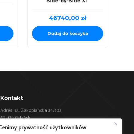
Side-by-Side XT
46740,00
zł
Dodaj do koszyka
Kontakt
Adres: ul. Zakopiańska 34/10a,
80-139 Gdańsk
Cenimy prywatność użytkowników
Telefon:
+48 604 550 500