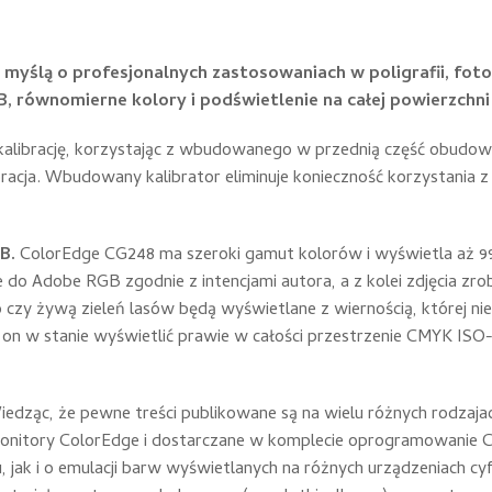
yślą o profesjonalnych zastosowaniach w poligrafii, fotog
równomierne kolory i podświetlenie na całej powierzchni 
alibrację, korzystając z wbudowanego w przednią część obudowy
acja. Wbudowany kalibrator eliminuje konieczność korzystania z 
GB.
ColorEdge CG248 ma szeroki gamut kolorów i wyświetla aż 99
 Adobe RGB zgodnie z intencjami autora, a z kolei zdjęcia zr
bo czy żywą zieleń lasów będą wyświetlane z wiernością, której 
e on w stanie wyświetlić prawie w całości przestrzenie CMYK I
iedząc, że pewne treści publikowane są na wielu różnych rodzaja
ry.Monitory ColorEdge i dostarczane w komplecie oprogramowanie
 jak i o emulacji barw wyświetlanych na różnych urządzeniach cy