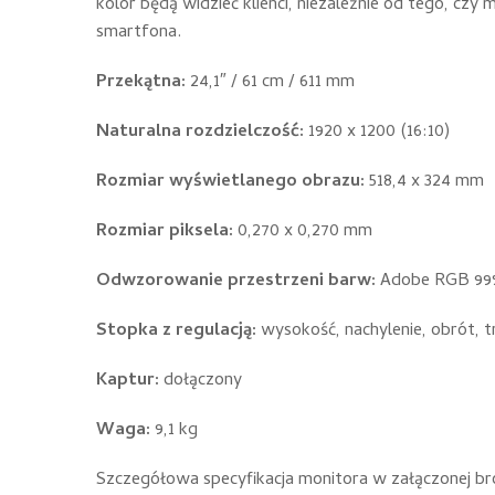
kolor będą widzieć klienci, niezależnie od tego, cz
smartfona.
Przekątna:
24,1″ / 61 cm / 611 mm
Naturalna rozdzielczość:
1920 x 1200 (16:10)
Rozmiar wyświetlanego obrazu:
518,4 x 324 mm
Rozmiar piksela:
0,270 x 0,270 mm
Odwzorowanie przestrzeni barw:
Adobe RGB 99
Stopka z regulacją:
wysokość, nachylenie, obrót, 
Kaptur:
dołączony
Waga:
9,1 kg
Szczegółowa specyfikacja monitora w załączonej br