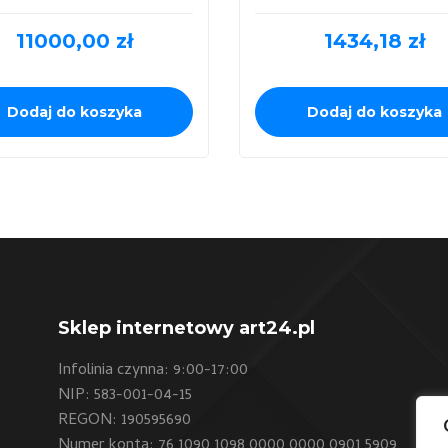
11000,00
zł
1434,18
zł
Dodaj do koszyka
Dodaj do koszyka
Sklep internetowy art24.pl
Infolinia czynna: 9:00-17:00
NIP: 583-001-04-15
REGON: 190595690
Numer konta: 76 1090 1098 0000 0000 0901 5909