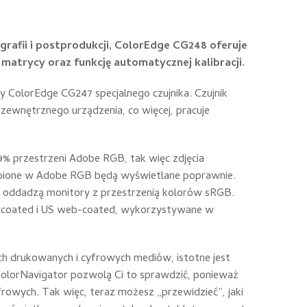
rafii i postprodukcji, ColorEdge CG248 oferuje
matrycy oraz funkcję automatycznej kalibracji.
 ColorEdge CG247 specjalnego czujnika. Czujnik
zewnętrznego urządzenia, co więcej, pracuje
% przestrzeni Adobe RGB, tak więc zdjęcia
obione w Adobe RGB będą wyświetlane poprawnie.
nie oddadzą monitory z przestrzenią kolorów sRGB.
SO-coated i US web-coated, wykorzystywane w
ch drukowanych i cyfrowych mediów, istotne jest
 ColorNavigator pozwolą Ci to sprawdzić, ponieważ
frowych. Tak więc, teraz możesz „przewidzieć”, jaki