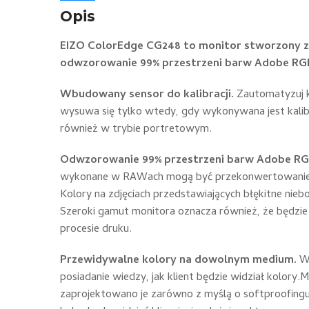
Opis
EIZO ColorEdge CG248 to monitor stworzony z m
odwzorowanie 99% przestrzeni barw Adobe RGB, 
Wbudowany sensor do kalibracji.
Zautomatyzuj k
wysuwa się tylko wtedy, gdy wykonywana jest kalibr
również w trybie portretowym.
Odwzorowanie 99% przestrzeni barw Adobe R
wykonane w RAWach mogą być przekonwertowanie do
Kolory na zdjęciach przedstawiających błękitne nie
Szeroki gamut monitora oznacza również, że będzi
procesie druku.
Przewidywalne kolory na dowolnym medium.
W
posiadanie wiedzy, jak klient będzie widział kolo
zaprojektowano je zarówno z myślą o softproofingu,