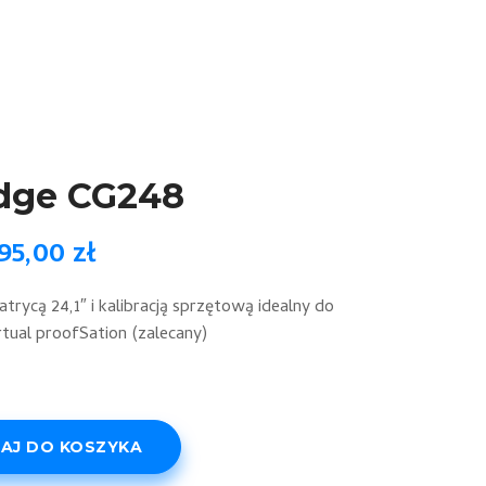
dge CG248
95,00
zł
rycą 24,1″ i kalibracją sprzętową idealny do
tual proofSation (zalecany)
AJ DO KOSZYKA