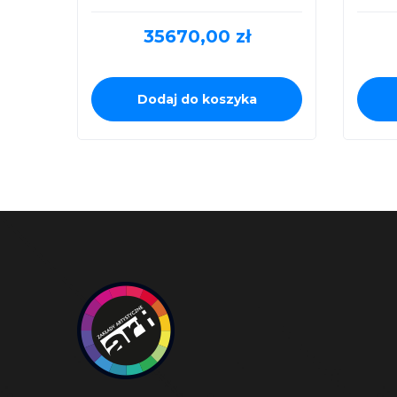
35670,00
zł
Dodaj do koszyka