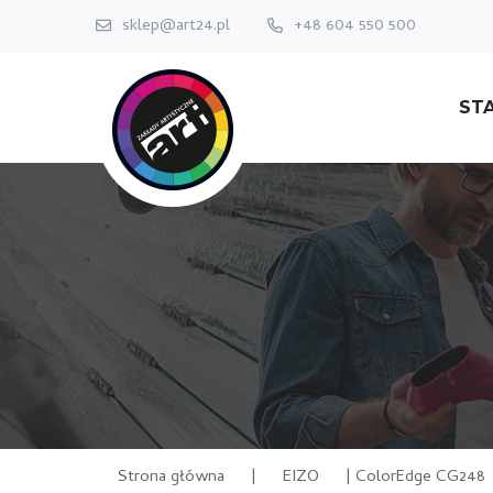
sklep@art24.pl
+48 604 550 500
ST
Strona główna
|
EIZO
|
ColorEdge CG248