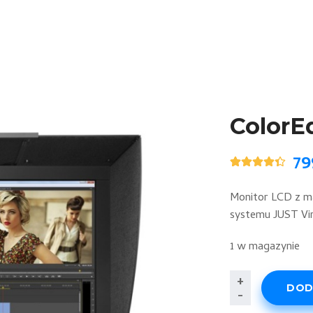
ColorE
79
Oceniony
5
4.40
na 5
na
Monitor LCD z mat
podstawie
systemu JUST Vir
ocen
klientów
1 w magazynie
ilość
+
DOD
-
ColorEdge