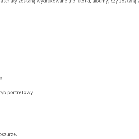
y materiały zostaną wydrukowane (np. ulotki, albumy) czy zostaną
%
tryb portretowy
oszurze.