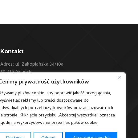
Kontakt
Adres: ul. Zakopiańska 34/10a,
80-139 Gdańsk
Cenimy prywatność użytkowników
Telefon:
+48 604 550 500
Używamy plików cookie, aby poprawić jakość przeglądania,
E-mail:
sklep@art24.pl
wyświetlać reklamy lub treści dostosowane do
/art24polska
indywidualnych potrzeb użytkowników oraz analizować ruch
na stronie. Kliknięcie przycisku „Akceptuj wszystkie” oznacza
zgodę na wykorzystywanie przez nas plików cookie.