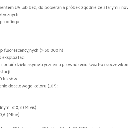
nentem UV lub bez, do pobierania próbek zgodnie ze starymi i 
ptycznych
 proofingu
p fluorescencyjnych (> 50 000 h)
 eksploatacji
 i odbić dzięki asymetrycznemu prowadzeniu światła i soczewko
tacji
00 luksów
nie docelowego koloru (10°):
nym: ≤ 0,8 (MIvis)
0,6 (MIuv)