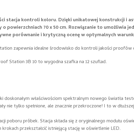
ci stacja kontroli koloru. Dzięki unikatowej konstrukcji i
zy o powierzchniach 70 x 50 cm. Rozwiązanie to umożliwia j
ywne porównanie i krytyczną ocenę w optymalnych warunk
tation zapewnia idealne środowisko do kontroli jakości proofó
of Station 3B 10 to wygodna szafka na 12 szuflad.
ęki doskonałym właściwościom spektralnym nowego światła te
ły nie tylko spełnione, ale znacznie przekroczone! I to w dłużs
tacji poboru próbek. Stacja składa się z oryginalnego modułu ośw
rokach przekształcić istniejącą stację w oświetlenie LED.