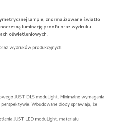
 asymetrycznej lampie, znormalizowane światło
ednoczesną luminację proofa oraz wydruku
ach oświetleniowych.
w oraz wydruków produkcyjnych.
stowego JUST DLS moduLight. Minimalne wymagania
zej perspektywie. Wbudowane diody sprawiają, że
ietlenia JUST LED moduLight, materiału