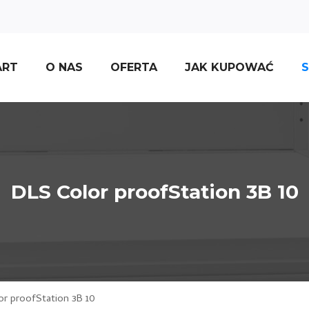
ART
O NAS
OFERTA
JAK KUPOWAĆ
S
DLS Color proofStation 3B 10
r proofStation 3B 10