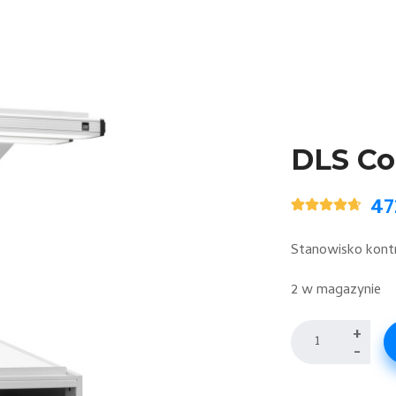
DLS Col
47
Oceniony
3
4.67
na 5
na
Stanowisko kontr
podstawie
ocen
klientów
2 w magazynie
ilość
+
-
DLS
Color