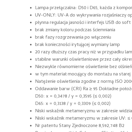
Lampa przełączalna: D50 i D65, każda z kompo
UV-ONLY: UV-A do wykrywania rozjaśniaczy o
płynna regulacja jasności i interfejs USB do soft
brak zmiany koloru podczas ściemniania
brak fazy rozgrzewania po włączeniu
brak konieczności irytującej wymiany lamp
20 razy dłuższy czas pracy niż w przypadku lam
stabilne warunki oświetleniowe przez cały okres
Niezwykle równomierne oświetlenie bez olśnień
w tym materiał mocujący do montażu na starej s
Natężenie oświetlenia zgodne z normą ISO 20
Oddawanie barw (CRI) Ra ≥ 95 Dokładne położe
D50: x = 0,3478 / y = 0,3595 (≤ 0,002)
D65: x = 0,3138 / y = 0,3309 (≤ 0,002)
Niski wskaźnik metameryzmu w zakresie widzial
Niski wskaźnik metameryzmu w zakresie UV: ≤ 
Nr patentu Stany Zjednoczone 8,592,748 B2