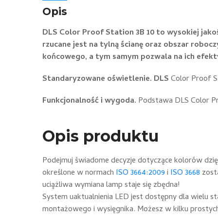
Opis
DLS Color Proof Station 3B 10 to wysokiej jakoś
rzucane jest na tylną ścianę oraz obszar roboc
końcowego, a tym samym pozwala na ich efekt
Standaryzowane oświetlenie. DLS
Color Proof S
Funkcjonalność i wygoda.
Podstawa DLS Color Pro
Opis produktu
Podejmuj świadome decyzje dotyczące kolorów dzi
określone w normach
ISO 3664:2009
i
ISO 3668
zosta
uciążliwa wymiana lamp staje się zbędna!
System uaktualnienia LED jest dostępny dla wielu s
montażowego i wysięgnika. Możesz w kilku prostych k