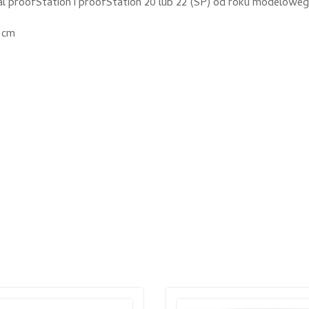
al proofStation i proofStation 20 lub 22 (SP) od roku modelowe
 cm