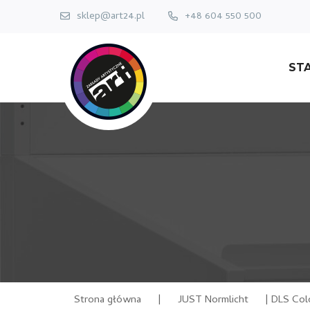
sklep@art24.pl
+48 604 550 500
ST
Strona główna
|
JUST Normlicht
|
DLS Colo