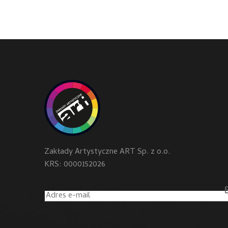
Zakłady Artystyczne ART Sp. z o.o.
KRS: 0000152026