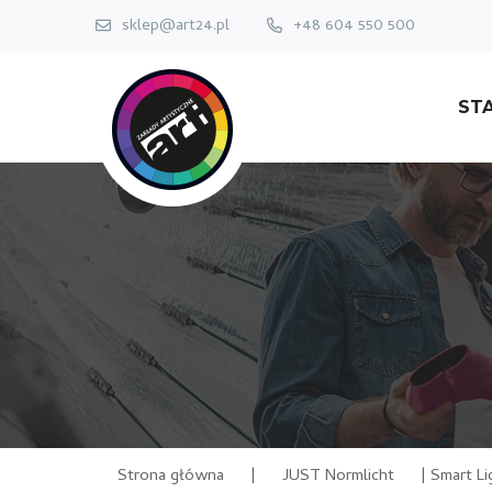
sklep@art24.pl
+48 604 550 500
ST
Strona główna
|
JUST Normlicht
|
Smart Li