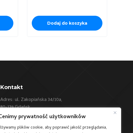
Dodaj do koszyka
Kontakt
Adres: ul. Zakopiańska 34/10a,
80-139 Gdańsk
Cenimy prywatność użytkowników
Telefon:
+48 604 550 500
Używamy plików cookie, aby poprawić jakość przeglądania,
E-mail:
sklep@art24.pl