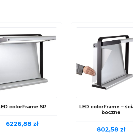
LED colorFrame SP
LED colorFrame – ści
boczne
6226,88
zł
802,58
zł