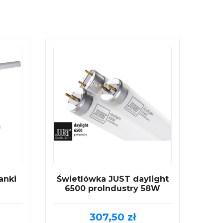
anki
Świetlówka JUST daylight
6500 proIndustry 58W
307,50
zł