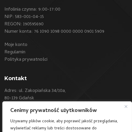
Infolinia czynna: 9:00-17:00
NIP: 583-001-04-15
REGON: 190595690
Numer konta: 76 1090 1098 0000 0000 0901 5909
Moje konto
Regulamin
Polityka prywatności
Kontakt
Adres: ul. Zakopiańska 34/10a,
80-139 Gdańsk
Cenimy prywatność użytkowników
Telefon:
+48 604 550 500
E-mail:
sklep@art24.pl
Używamy plików cookie, aby poprawić jakość przeglądania,
wyświetlać reklamy lub treści dostosowane do