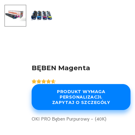
BĘBEN Magenta
Oceniony
5
4.60
na 5
PRODUKT WYMAGA
na
PERSONALIZACJI.
podstawie
ZAPYTAJ O SZCZEGÓŁY
ocen
klientów
OKI PRO Bęben Purpurowy – (40K)