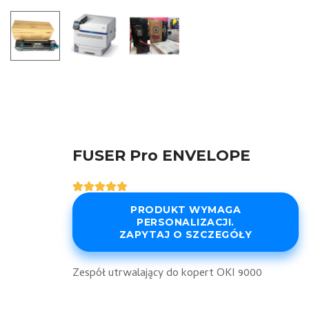
FUSER Pro ENVELOPE
Oceniony
5
4.80
na 5
PRODUKT WYMAGA
na
PERSONALIZACJI.
podstawie
ZAPYTAJ O SZCZEGÓŁY
ocen
klientów
Zespół utrwalający do kopert OKI 9000