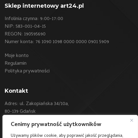
Sklep internetowy art24.pl
Infolinia czynna: 9:00-17:00
NIP: 583-001-04-15
REGON: 190595690
Numer konta: 76 1090 1098 0000 0000 0901 5909
Moje konto
Regulamin
Polityka prywatności
Kontakt
Adres: ul. Zakopiańska 34/10a,
80-139 Gdańsk
Cenimy prywatność użytkowników
Telefon:
+48 604 550 500
E-mail:
sklep@art24.pl
Używamy plików cookie, aby poprawić jakość przeglądania,