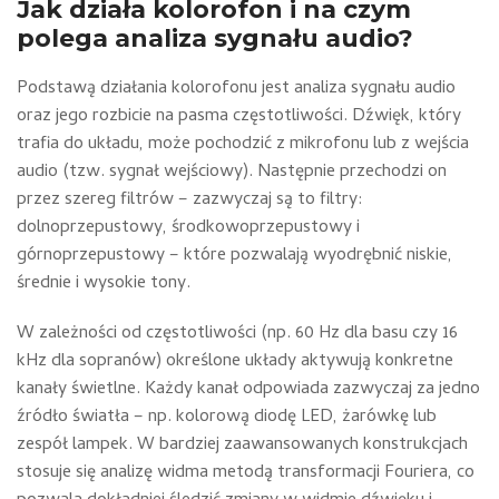
Jak działa kolorofon i na czym
polega analiza sygnału audio?
Podstawą działania kolorofonu jest analiza sygnału audio
oraz jego rozbicie na pasma częstotliwości. Dźwięk, który
trafia do układu, może pochodzić z mikrofonu lub z wejścia
audio (tzw. sygnał wejściowy). Następnie przechodzi on
przez szereg filtrów – zazwyczaj są to filtry:
dolnoprzepustowy, środkowoprzepustowy i
górnoprzepustowy – które pozwalają wyodrębnić niskie,
średnie i wysokie tony.
W zależności od częstotliwości (np. 60 Hz dla basu czy 16
kHz dla sopranów) określone układy aktywują konkretne
kanały świetlne. Każdy kanał odpowiada zazwyczaj za jedno
źródło światła – np. kolorową diodę LED, żarówkę lub
zespół lampek. W bardziej zaawansowanych konstrukcjach
stosuje się analizę widma metodą transformacji Fouriera, co