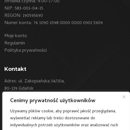
Infolinia czynna: 9:00-17:00
NIP: 583-001-04-15
REGON: 190595690
Numer konta: 76 1090 1098 0000 0000 0901 5909
Moje konto
Regulamin
Polityka prywatności
Kontakt
Adres: ul. Zakopiańska 34/10a,
80-139 Gdańsk
Cenimy prywatność użytkowników
Telefon:
+48 604 550 500
E-mail:
sklep@art24.pl
Używamy plików cookie, aby poprawić jakość przeglądania,
wyświetlać reklamy lub treści dostosowane do
/art24polska
indywidualnych potrzeb użytkowników oraz analizować ruch