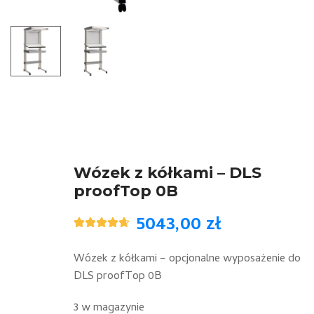
Wózek z kółkami – DLS
proofTop 0B
5043,00
zł
Oceniony
3
4.67
na 5
na
Wózek z kółkami – opcjonalne wyposażenie do
podstawie
DLS proofTop 0B
ocen
klientów
3 w magazynie