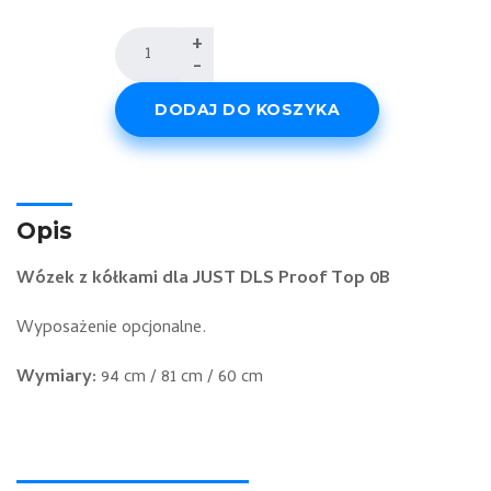
ilość
+
-
Wózek
z
DODAJ DO KOSZYKA
kółkami
-
DLS
proofTop
Opis
0B
Wózek z kółkami dla JUST DLS Proof Top 0B
Wyposażenie opcjonalne.
Wymiary:
94 cm / 81 cm / 60 cm