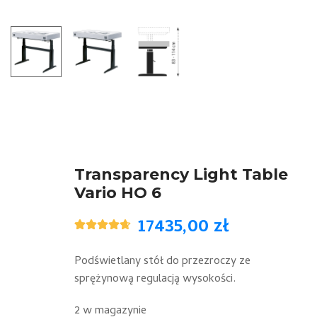
Transparency Light Table
Vario HO 6
17435,00
zł
Oceniony
3
4.67
na 5
na
Podświetlany stół do przezroczy ze
podstawie
sprężynową regulacją wysokości.
ocen
klientów
2 w magazynie