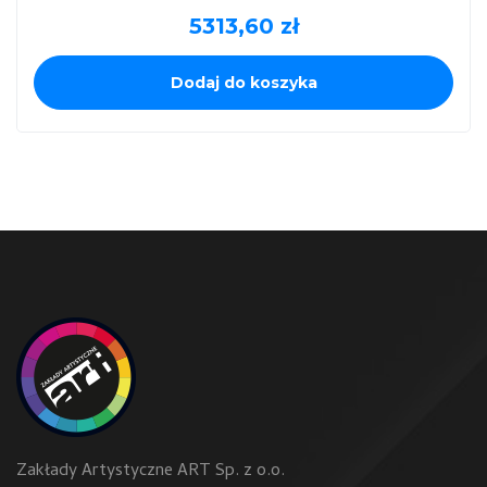
5313,60
zł
Dodaj do koszyka
Zakłady Artystyczne ART Sp. z o.o.