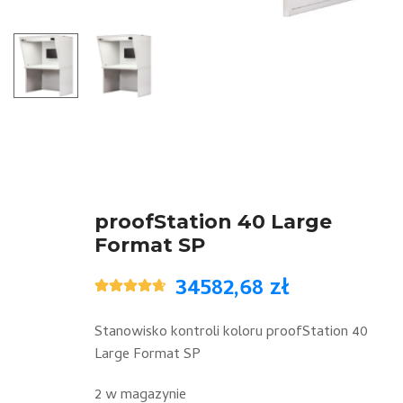
proofStation 40 Large
Format SP
34582,68
zł
Oceniony
3
4.67
na 5
na
Stanowisko kontroli koloru proofStation 40
podstawie
Large Format SP
ocen
klientów
2 w magazynie