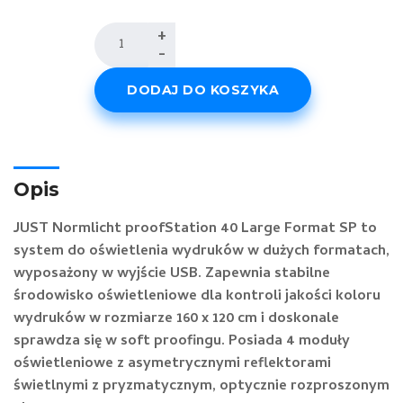
ilość
+
-
proofStation
40
DODAJ DO KOSZYKA
Large
Format
SP
Opis
JUST Normlicht proofStation 40 Large Format SP to
system do oświetlenia wydruków w dużych formatach,
wyposażony w wyjście USB. Zapewnia stabilne
środowisko oświetleniowe dla kontroli jakości koloru
wydruków w rozmiarze 160 x 120 cm i doskonale
sprawdza się w soft proofingu. Posiada 4 moduły
oświetleniowe z asymetrycznymi reflektorami
świetlnymi z pryzmatycznym, optycznie rozproszonym