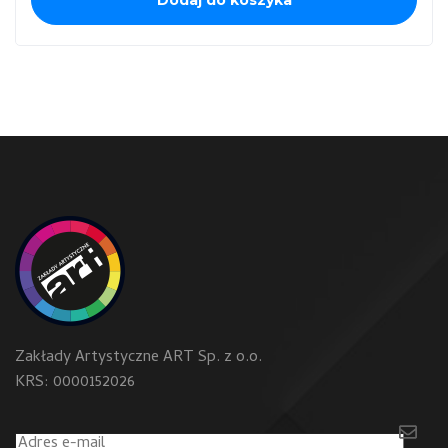
Dodaj do koszyka
Zakłady Artystyczne ART Sp. z o.o.
KRS: 0000152026