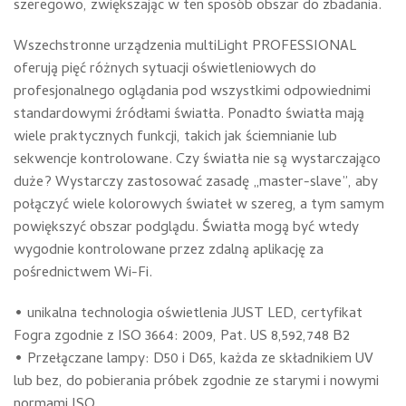
szeregowo, zwiększając w ten sposób obszar do zbadania.
Wszechstronne urządzenia multiLight PROFESSIONAL
oferują pięć różnych sytuacji oświetleniowych do
profesjonalnego oglądania pod wszystkimi odpowiednimi
standardowymi źródłami światła. Ponadto światła mają
wiele praktycznych funkcji, takich jak ściemnianie lub
sekwencje kontrolowane. Czy światła nie są wystarczająco
duże? Wystarczy zastosować zasadę „master-slave”, aby
połączyć wiele kolorowych świateł w szereg, a tym samym
powiększyć obszar podglądu. Światła mogą być wtedy
wygodnie kontrolowane przez zdalną aplikację za
pośrednictwem Wi-Fi.
• unikalna technologia oświetlenia JUST LED, certyfikat
Fogra zgodnie z ISO 3664: 2009, Pat. US 8,592,748 B2
• Przełączane lampy: D50 i D65, każda ze składnikiem UV
lub bez, do pobierania próbek zgodnie ze starymi i nowymi
normami ISO