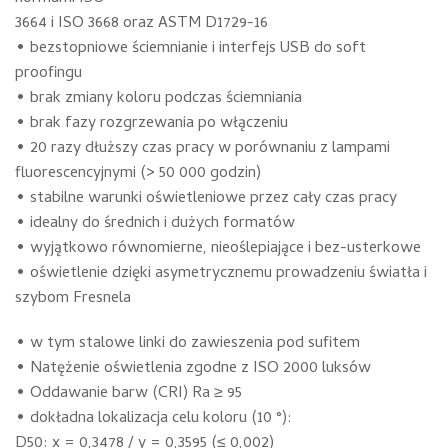
3664 i ISO 3668 oraz ASTM D1729-16
• bezstopniowe ściemnianie i interfejs USB do soft
proofingu
• brak zmiany koloru podczas ściemniania
• brak fazy rozgrzewania po włączeniu
• 20 razy dłuższy czas pracy w porównaniu z lampami
fluorescencyjnymi (> 50 000 godzin)
• stabilne warunki oświetleniowe przez cały czas pracy
• idealny do średnich i dużych formatów
• wyjątkowo równomierne, nieoślepiające i bez-usterkowe
• oświetlenie dzięki asymetrycznemu prowadzeniu światła i
szybom Fresnela
• w tym stalowe linki do zawieszenia pod sufitem
• Natężenie oświetlenia zgodne z ISO 2000 luksów
• Oddawanie barw (CRI) Ra ≥ 95
• dokładna lokalizacja celu koloru (10 °):
D50: x = 0,3478 / y = 0,3595 (≤ 0,002)