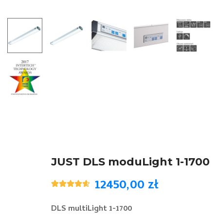
JUST DLS moduLight 1-1700
12450,00
zł
Oceniony
5
4.60
na 5
na
DLS multiLight 1-1700
podstawie