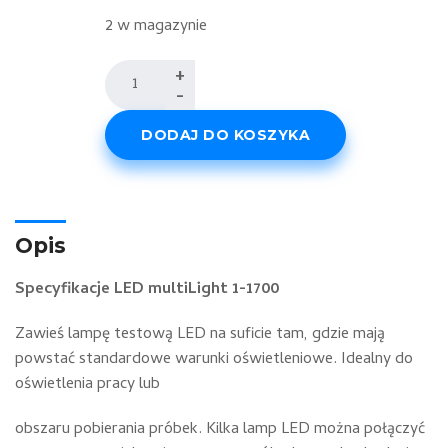
ocen
klientów
2 w magazynie
ilość
+
-
JUST
DLS
DODAJ DO KOSZYKA
moduLight
1-
1700
Opis
Specyfikacje LED multiLight 1-1700
Zawieś lampę testową LED na suficie tam, gdzie mają
powstać standardowe warunki oświetleniowe. Idealny do
oświetlenia pracy lub
obszaru pobierania próbek. Kilka lamp LED można połączyć