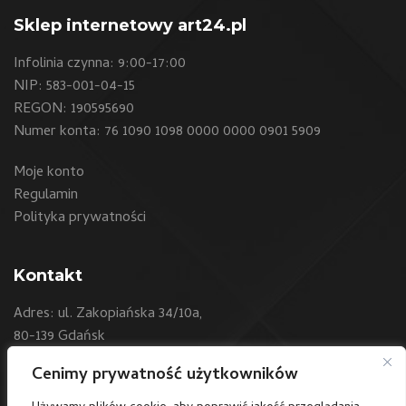
Sklep internetowy art24.pl
Infolinia czynna: 9:00-17:00
NIP: 583-001-04-15
REGON: 190595690
Numer konta: 76 1090 1098 0000 0000 0901 5909
Moje konto
Regulamin
Polityka prywatności
Kontakt
Adres: ul. Zakopiańska 34/10a,
80-139 Gdańsk
Cenimy prywatność użytkowników
Telefon:
+48 604 550 500
E-mail:
sklep@art24.pl