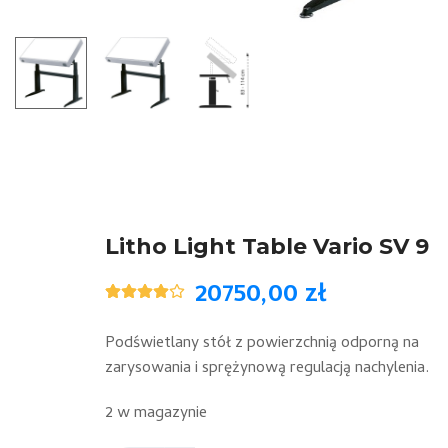
Litho Light Table Vario SV 9
20750,00
zł
Oceniony
3
4.00
na 5
na
Podświetlany stół z powierzchnią odporną na
podstawie
zarysowania i sprężynową regulacją nachylenia.
ocen
klientów
2 w magazynie