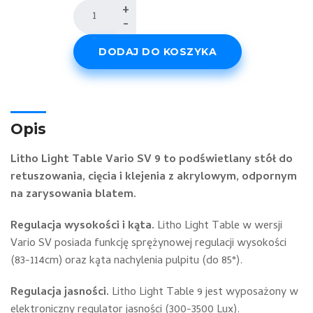
ilość
+
-
Litho
Light
DODAJ DO KOSZYKA
Table
Vario
SV
9
Opis
Litho Light Table Vario SV 9 to podświetlany stół do
retuszowania, cięcia i klejenia z akrylowym, odpornym
na zarysowania blatem.
Regulacja wysokości i kąta.
Litho Light Table w wersji
Vario SV posiada funkcję sprężynowej regulacji wysokości
(83-114cm) oraz kąta nachylenia pulpitu (do 85°).
Regulacja jasności.
Litho Light Table 9 jest wyposażony w
elektroniczny regulator jasności (300-3500 Lux).