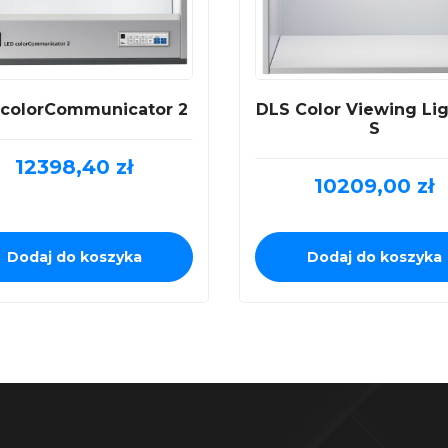
colorCommunicator 2
DLS Color Viewing Lig
S
12398,40
zł
10209,00
zł
Dodaj do koszyka
Dodaj do koszyka