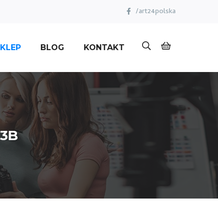
/art24polska
KLEP
BLOG
KONTAKT
 3B