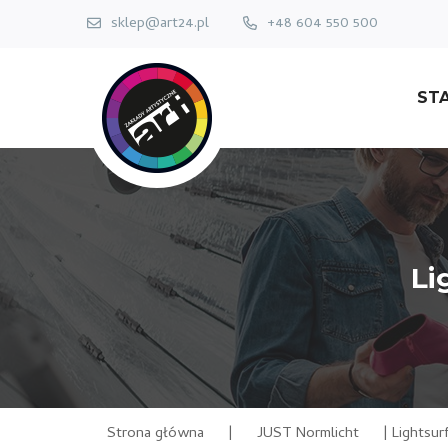
sklep@art24.pl
+48 604 550 500
ST
Li
Strona główna
|
JUST Normlicht
|
Lightsur