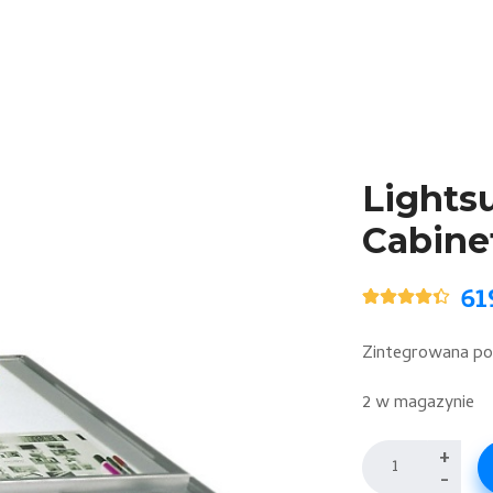
Lights
Cabine
61
Oceniony
5
4.40
na 5
na
Zintegrowana po
podstawie
ocen
klientów
2 w magazynie
ilość
+
-
Lightsurface