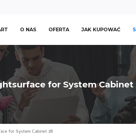
ART
O NAS
OFERTA
JAK KUPOWAĆ
S
ghtsurface for System Cabinet
face for System Cabinet 3B