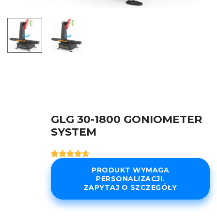
GLG 30-1800 GONIOMETER
SYSTEM
Oceniony
5
4.60
na 5
PRODUKT WYMAGA
na
PERSONALIZACJI.
podstawie
ZAPYTAJ O SZCZEGÓŁY
ocen
klientów