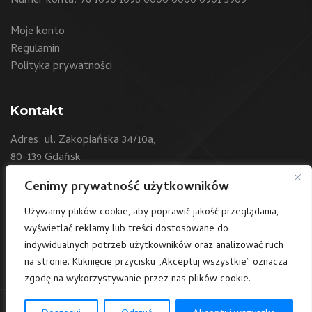
Numer konta: 76 1090 1098 0000 0000 0901 5909
Moje konto
Regulamin
Polityka prywatności
Kontakt
Adres: ul. Zakopiańska 34/10a,
80-139 Gdańsk
Cenimy prywatność użytkowników
Telefon:
+48 604 550 500
E-mail:
sklep@art24.pl
Używamy plików cookie, aby poprawić jakość przeglądania,
wyświetlać reklamy lub treści dostosowane do
/art24polska
indywidualnych potrzeb użytkowników oraz analizować ruch
na stronie. Kliknięcie przycisku „Akceptuj wszystkie” oznacza
zgodę na wykorzystywanie przez nas plików cookie.