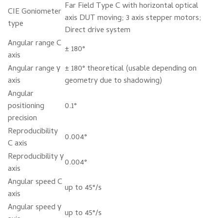
Far Field Type C with horizontal optical
CIE Goniometer
axis DUT moving; 3 axis stepper motors;
type
Direct drive system
Angular range C
± 180°
axis
Angular range γ
± 180° theoretical (usable depending on
axis
geometry due to shadowing)
Angular
positioning
0.1°
precision
Reproducibility
0.004°
C axis
Reproducibility γ
0.004°
axis
Angular speed C
up to 45°/s
axis
Angular speed γ
up to 45°/s