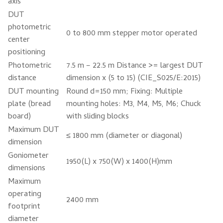
axis
DUT
photometric
0 to 800 mm stepper motor operated
center
positioning
Photometric
7.5 m – 22.5 m Distance >= largest DUT
distance
dimension x (5 to 15) (CIE_S025/E:2015)
DUT mounting
Round d=150 mm; Fixing: Multiple
plate (bread
mounting holes: M3, M4, M5, M6; Chuck
board)
with sliding blocks
Maximum DUT
≤ 1800 mm (diameter or diagonal)
dimension
Goniometer
1950(L) x 750(W) x 1400(H)mm
dimensions
Maximum
operating
2400 mm
footprint
diameter