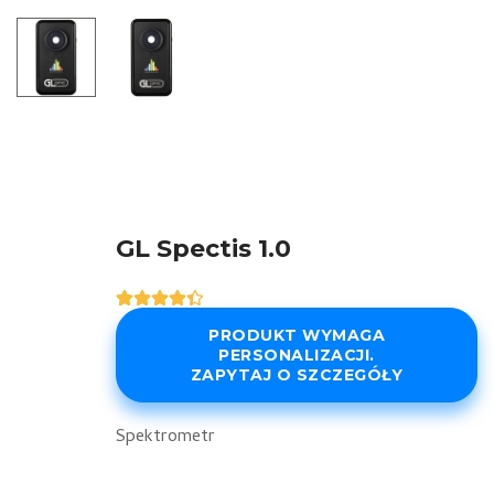
GL Spectis 1.0
Oceniony
5
4.40
na 5
PRODUKT WYMAGA
na
PERSONALIZACJI.
podstawie
ZAPYTAJ O SZCZEGÓŁY
ocen
klientów
Spektrometr