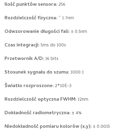
Ilość punktów sensora:
256
Rozdzielczość fizyczna:
~ 1.7nm
Odwzorowanie długości fali:
± 0.5nm
Czas integracji:
5ms do 100s
Przetwornik A/D:
16 bits
Stosunek sygnału do szumu:
1000:1
Światło rozproszone:
2*10E-3
Rozdzielczość optyczna FWHM:
12nm
Dokładność radiometryczna:
± 4%
Niedokładność pomiaru kolorów (x,y):
± 0.0015