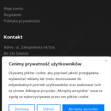
Moje konto
Regulamin
Polityka prywatności
Kontakt
Adres: ul. Zakopiańska 34/10a,
80-139 Gdańsk
Cenimy prywatność użytkowników
Telefon:
+48 604 550 500
E-mail:
sklep@art24.pl
Używamy plików cookie, aby poprawić jakość przeglądania,
wyświetlać reklamy lub treści dostosowane do
/art24polska
indywidualnych potrzeb użytkowników oraz analizować ruch
na stronie. Kliknięcie przycisku „Akceptuj wszystkie” oznacza
zgodę na wykorzystywanie przez nas plików cookie.
Dostosuj
Odrzuć
Akceptuj wszystko
© 2023 art24.pl