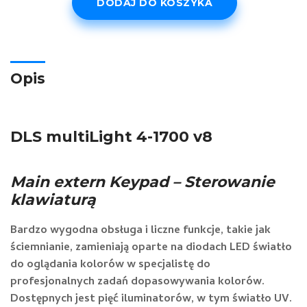
DODAJ DO KOSZYKA
4-
1700
v8
Opis
DLS multiLight 4-1700 v8
Main extern Keypad – Sterowanie
klawiaturą
Bardzo wygodna obsługa i liczne funkcje, takie jak
ściemnianie, zamieniają oparte na diodach LED światło
do oglądania kolorów w specjalistę do
profesjonalnych zadań dopasowywania kolorów.
Dostępnych jest pięć iluminatorów, w tym światło UV.