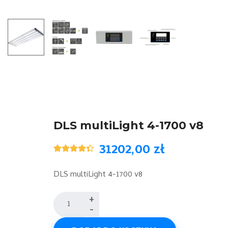
DLS multiLight 4-1700 v8
31202,00
zł
Oceniony
5
4.40
na 5
na
DLS multiLight 4-1700 v8
podstawie
ocen
klientów
ilość
+
-
DLS
multiLight