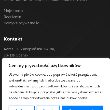
Numer konta: 76 1090 1098 0000 0000 0901 5909
Moje konto
Regulamin
Polityka prywatności
Kontakt
Adres: ul. Zakopiańska 34/10a,
80-139 Gdańsk
Cenimy prywatność użytkowników
Telefon:
+48 604 550 500
E-mail:
sklep@art24.pl
Używamy plików cookie, aby poprawić jakość przeglądania,
wyświetlać reklamy lub treści dostosowane do
/art24polska
indywidualnych potrzeb użytkowników oraz analizować ruch
na stronie. Kliknięcie przycisku „Akceptuj wszystkie” oznacza
zgodę na wykorzystywanie przez nas plików cookie.