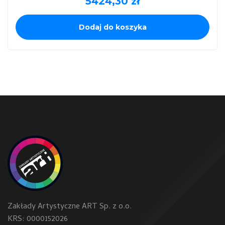
5424,30
zł
Dodaj do koszyka
Zakłady Artystyczne ART Sp. z o.o.
KRS: 0000152026