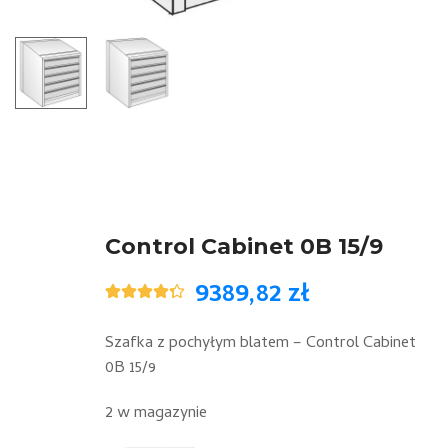
Control Cabinet 0B 15/9
9389,82
zł
Oceniony
3
4.33
na 5
na
Szafka z pochyłym blatem – Control Cabinet
podstawie
0B 15/9
ocen
klientów
2 w magazynie