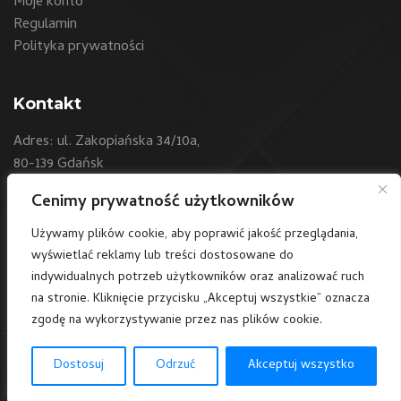
Moje konto
Regulamin
Polityka prywatności
Kontakt
Adres: ul. Zakopiańska 34/10a,
80-139 Gdańsk
Cenimy prywatność użytkowników
Telefon:
+48 604 550 500
E-mail:
sklep@art24.pl
Używamy plików cookie, aby poprawić jakość przeglądania,
wyświetlać reklamy lub treści dostosowane do
/art24polska
indywidualnych potrzeb użytkowników oraz analizować ruch
na stronie. Kliknięcie przycisku „Akceptuj wszystkie” oznacza
zgodę na wykorzystywanie przez nas plików cookie.
Dostosuj
Odrzuć
Akceptuj wszystko
© 2023 art24.pl