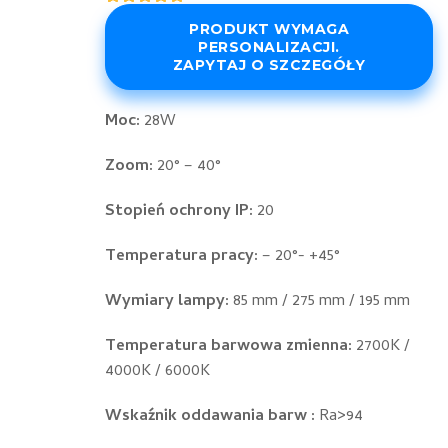
Oceniony
5
4.80
na 5
PRODUKT WYMAGA
na
PERSONALIZACJI.
podstawie
ZAPYTAJ O SZCZEGÓŁY
ocen
klientów
Moc:
28W
Zoom:
20° – 40°
Stopień ochrony IP:
20
Temperatura pracy:
– 20°- +45°
Wymiary lampy:
85 mm / 275 mm / 195 mm
Temperatura barwowa zmienna:
2700K /
4000K / 6000K
Wskaźnik oddawania barw :
Ra>94