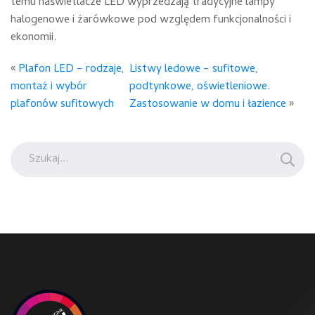
temu naświetlacze LED wyprzedzają tradycyjne lampy
halogenowe i żarówkowe pod względem funkcjonalności i
ekonomii.
«
Plafon LED – rodzaje,
Listwy ledowe – sufitowe,
montaż i wybór
podtynkowe, oświetleniowe.
plafonów sufitowych
Zastosowanie w domu i łazience
»
Szukaj: