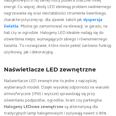
halogenowych o tej samej mocy pobiera znacznie mniej
energii. Co więcej, diody LED eliminują problem nadmiernego
nagrzewania się oraz niestabilności strumienia świetlnego,
charakterystycznej np. dla zjawisk takich jak
dyspersja
światła
. Można go zamontować na elewacji, w garażu, na
hali czy w ogrodzie. Halogeny LED idealnie nadają się do
oświetlenia miejsc wymagających silnego i równomiernego
światła. To rozwiązanie, które może pełnić zarówno funkcję
użytkową, jak i dekoracyjną.
Naświetlacze LED zewnętrzne
Naświetlacze LED zewnętrzne to jedne z najczęściej
wybieranych modeli. Dzięki wysokiej odporności na warunki
atmosferyczne (IP65 i wyższe) sprawdzają się przy
oświetlaniu podjazdów, ogrodów, bram czy parkingów.
Halogeny LEDowe zewnętrzne
są alternatywą dla
tradycyjnych lamp halogenowych i zużywają nawet o 80%